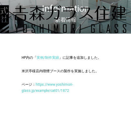
Information
新着情報
HP内の「
実例/制作実績
」に記事を追加しました。
米沢亭様店内喫煙ブースの製作を実施しました。
ページ：
https://www.yoshimori-
glass.jp/example/cat01/1872